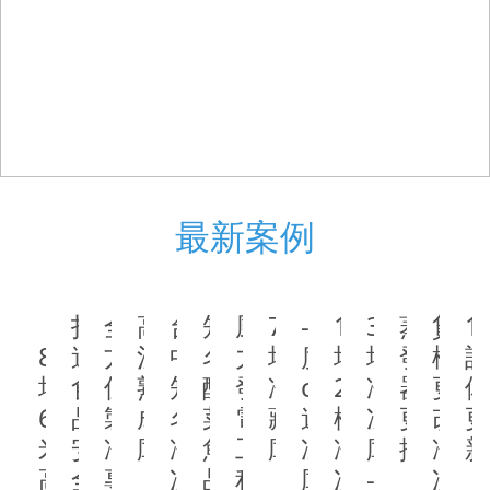
最新案例
打
全
高
台
知
風
70
-25
15
35
蒸
貨
1
80
造
方
溫
中
名
力
坪
度
坪 
坪
發
櫃
坪
食
位
熟
知
酸
發
冷
c 
2
冷
器
更
6
品
製
成
名
菜
電
藏
速
樓
凍
更
改
米
安
冷
庫
冷
魚
工
庫 
凍
冷
庫 
換
冷
高
全
專
凍
品
程
庫
凍
-20
凍