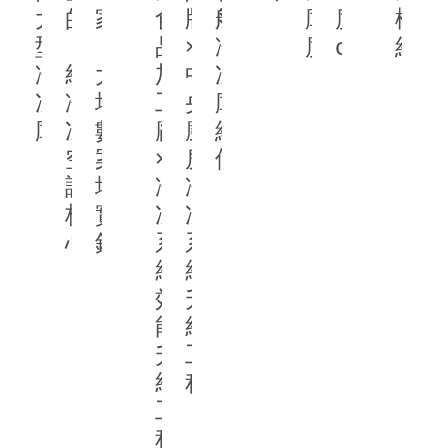
大
的
家
食
牌 
船
庫-18
度
機
型
「AI
｜
品
× 
冷
度
c
組 
冷
級」
大
加
中
凍
凍
冷
坪
工
央
庫
庫
凍
數
廠 
廚
維
空
案
× 
房
修
調
場
冷
冷
核
實
凍
凍
心
錄
系
系
統
統
效
升
能
級
升
工
級
程
工
程