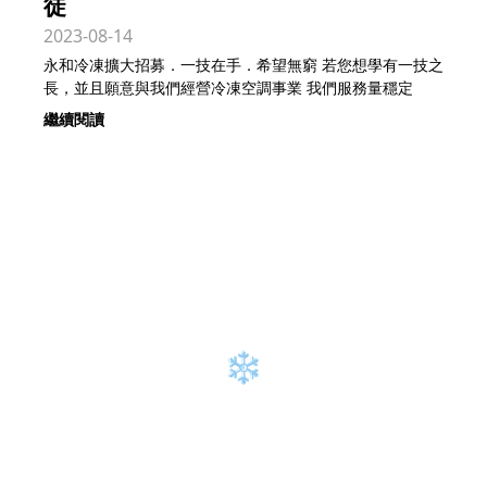
徒
2023-08-14
永和冷凍擴大招募．一技在手．希望無窮 若您想學有一技之
長，並且願意與我們經營冷凍空調事業 我們服務量穩定
繼續閱讀
❄
永和冷凍空調科技有限公司
Yung Ho Freezing & Air Conditioning