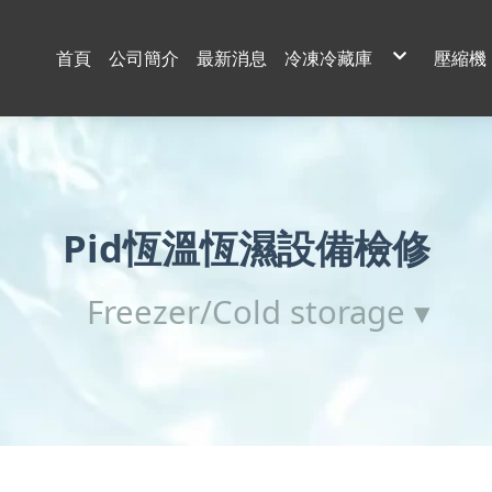
首頁
公司簡介
最新消息
冷凍冷藏庫
壓縮機
80坪6米高大型冷凍庫
百坪
打造食品安全的「AI級
40h
全方位製冷專家｜大坪數
低溫
高溫熟成庫
雙段
台中知名冷凍食品加工廠 
壓縮
工程
客製
知名酸菜魚品牌 × 中央
20
風力發電工程船冷凍庫維
客製
70坪冷藏庫
-25度c 速凍庫
15坪 2樓冷凍庫-18度
35坪冷凍庫 -20度c
蒸發器更換
貨櫃改冷凍機組
Pid恆溫恆濕設備檢修
候補式冰庫增建
30坪冷凍庫 -18度c 速凍
35坪冷凍庫 隔間10間
10坪冷凍庫-20度c
家禽屠宰廠空調設備整場
RC灌漿15坪冷凍庫 10
Freezer/Cold storage ▾
200坪冷凍庫 設備更改
烤鴨冷風乾燥室
-40度c 急速冷凍庫
22坪冷凍庫 -20度c 高3米
70坪冷藏庫 10坪冷凍庫 
商業用冰水主機新廠施工
油輪冷凍庫維修
風電工程船 駕駛艙電腦
團購主的30坪冷凍庫
日立冷凍主機更改遠端發
Pid恆溫恆濕設備檢修
貨櫃更換冷凍門
肉品加工處理室
12hp 雙段壓縮機更換
百坪冷凍庫維修
後補式展示冰庫
特製化展示冰箱
上船維修冷凍冷藏庫