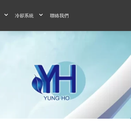
冷卻系統
聯絡我們
冷凍庫更換壓縮機 鑽石型冷凝器
15Hp*2 冰水主機汰舊換新
」冷凍空調核心
p螺旋主機更改往復式40hp
40Rt螺旋式滷水主機保養
案場實錄
急速冷凍雙段壓縮機
30碼滷水機
壓縮機整理維修
防爆空調機安裝
× 冷凍系統效能升級
機拆解
客製化機房式設備
化氣冷式30馬冷凍主機
氣體廠冷卻系統
廚房冷凍系統升級工程
0坪冷凍設備維修
魯水系統 冷卻
修
化冷凍機組
10hp 設備更新
庫
更新
坪冷藏5坪冷凍
6
4米5
機房冷卻設備維修
報系統