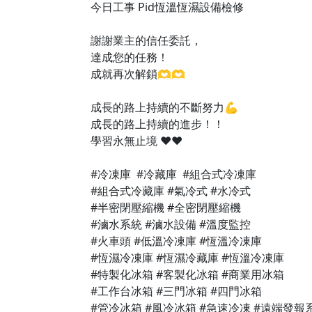
今日工事 Pid恆溫恆濕設備檢修
謝謝業主的信任委託，
達成您的任務！
成就再次解鎖🫶🫶
成長的路上持續的不斷努力💪
成長的路上持續的進步！！
學習永無止境 ❤️❤️
#冷凍庫 #冷藏庫 #組合式冷凍庫
#組合式冷藏庫 #氣冷式 #水冷式
#半密閉壓縮機 #全密閉壓縮機
#滷水系統 #滷水設備 #溫度監控
#火車頭 #低溫冷凍庫 #恆溫冷凍庫
#恆濕冷凍庫 #恆濕冷藏庫 #恆溫冷凍庫
#特製化冰箱 #客製化冰箱 #商業用冰箱
#工作台冰箱 #三門冰箱 #四門冰箱
#管冷冰箱 #風冷冰箱 #急速冷凍 #遠端發報