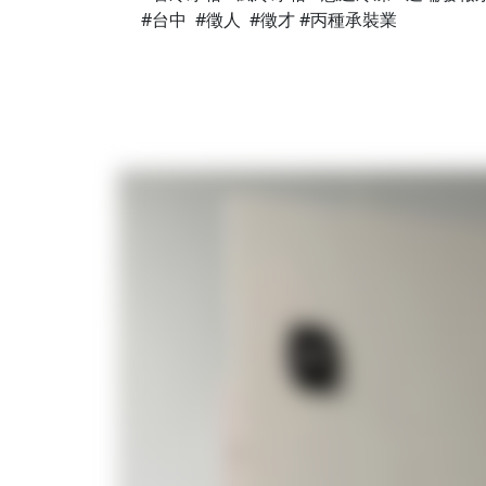
#台中 #徵人 #徵才 #丙種承裝業