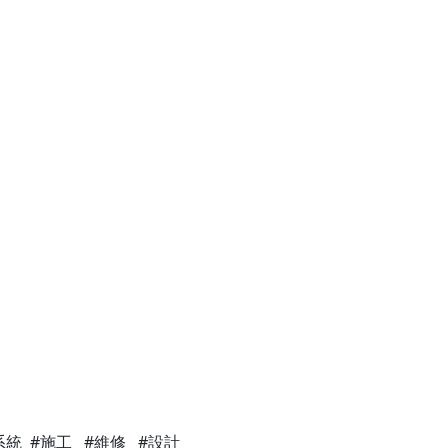
半凍半藏單主機
50坪冷藏庫 台北場
90坪 冷凍庫
200坪 冷凍庫
-35度 急速冷凍庫
傳統控制冷凍設備
客製化冷凍機組
客製化氣冷式30馬冷凍
海鮮市場展示冰箱/冷凍
貨櫃改冷凍設備-移動式
4.5坪 半凍半藏庫
40坪 6米高冷凍庫
5坪中古冷凍庫安裝
10坪冷藏庫
10坪冷凍庫
系統 #施工 #維修 #設計